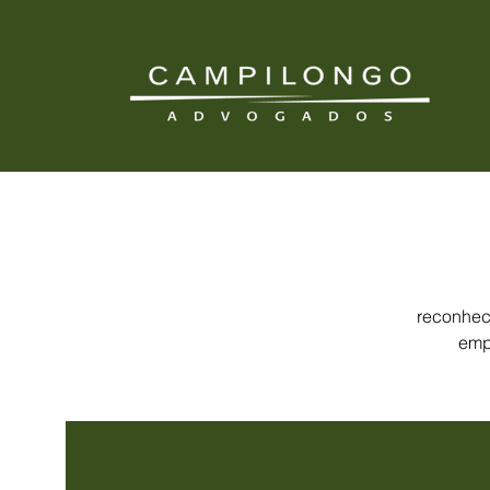
reconheci
emp