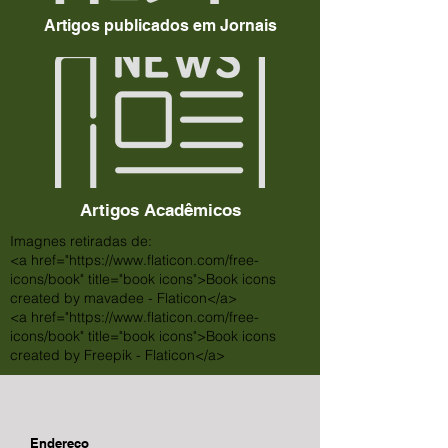
Artigos publicados em Jornais
Artigos Acadêmicos
Imagnes retiradas de:
<a href="https://www.flaticon.com/free-
icons/book" title="book icons">Book icons
created by mavadee - Flaticon</a>
<a href="https://www.flaticon.com/free-
icons/book" title="book icons">Book icons
created by Freepik - Flaticon</a>
Endereço