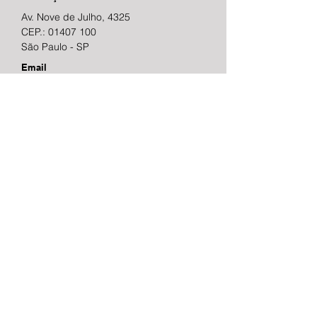
Av. Nove de Julho, 4325
CEP.:
01407 100
São Paulo - SP
Email
campilongo@campilongo.com.br
Telefone
(
11 ) 38890289
Contato
Nome
Sobrenome
Email
Mensagem